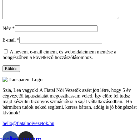
Név
*
E-mail
*
A nevem, e-mail címem, és weboldalcímem mentése a
böngészőben a következő hozzászólásomhoz.
Szia, Lea vagyok! A Fiatal Női Vezetők azért jött létre, hogy 5 év
cégvezetői tapasztalatát megoszthassam veled. Így előre fel tudsz
majd készülni bizonyos szituációkra a saját vállalkozásodban. Ha
bármiben tudok neked segíteni, keress bátran, addig is jó böngészést
kívánok!
hello@fiatalnoivezetok.hu
acebook
Instagram