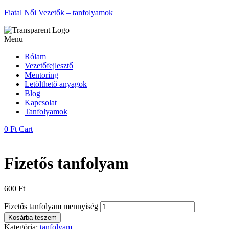
Fiatal Női Vezetők – tanfolyamok
Menu
Rólam
Vezetőfejlesztő
Mentoring
Letölthető anyagok
Blog
Kapcsolat
Tanfolyamok
0
Ft
Cart
Fizetős tanfolyam
600
Ft
Fizetős tanfolyam mennyiség
Kosárba teszem
Kategória:
tanfolyam