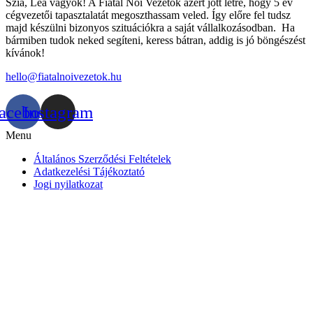
Szia, Lea vagyok! A Fiatal Női Vezetők azért jött létre, hogy 5 év
cégvezetői tapasztalatát megoszthassam veled. Így előre fel tudsz
majd készülni bizonyos szituációkra a saját vállalkozásodban. Ha
bármiben tudok neked segíteni, keress bátran, addig is jó böngészést
kívánok!
hello@fiatalnoivezetok.hu
acebook
Instagram
Menu
Általános Szerződési Feltételek
Adatkezelési Tájékoztató
Jogi nyilatkozat